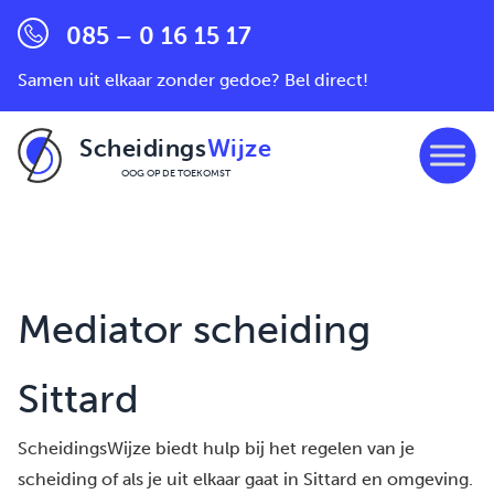
085 – 0 16 15 17
Samen uit elkaar zonder gedoe? Bel direct!
Scheidings
Wijze
OOG OP DE TOEKOMST
Ga naar de inhoud
Mediator scheiding
Sittard
ScheidingsWijze biedt hulp bij het regelen van je
scheiding of als je uit elkaar gaat in Sittard en omgeving.