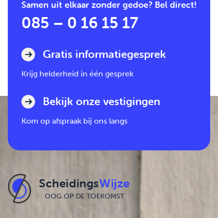
Samen uit elkaar zonder gedoe? Bel direct!
085 – 0 16 15 17
Gratis informatiegesprek
Krijg helderheid in één gesprek
Bekijk onze vestigingen
Kom op afspraak bij ons langs
Scheidings
Wijze
OOG OP DE TOEKOMST