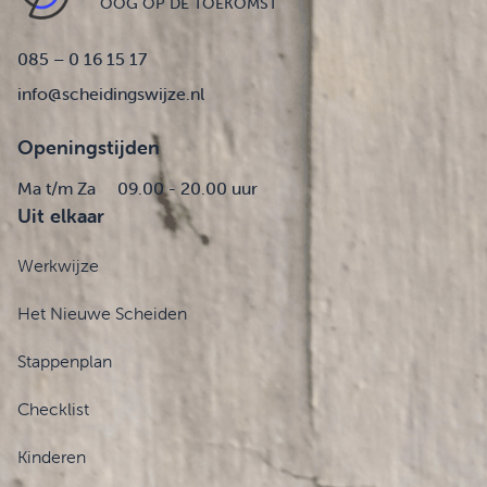
OOG OP DE TOEKOMST
085 – 0 16 15 17
info@scheidingswijze.nl
Openingstijden
Ma t/m Za
09.00 - 20.00 uur
Uit elkaar
Werkwijze
Het Nieuwe Scheiden
Stappenplan
Checklist
Kinderen