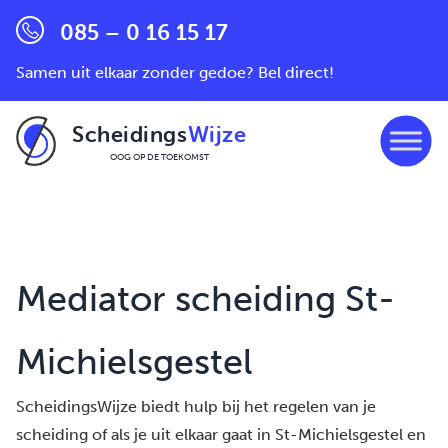
085 – 0 16 15 17
Samen uit elkaar zonder gedoe? Bel direct!
Scheidings
Wijze
OOG OP DE TOEKOMST
Ga naar de inhoud
Mediator scheiding St-
Michielsgestel
ScheidingsWijze biedt hulp bij het regelen van je
scheiding of als je uit elkaar gaat in St-Michielsgestel en