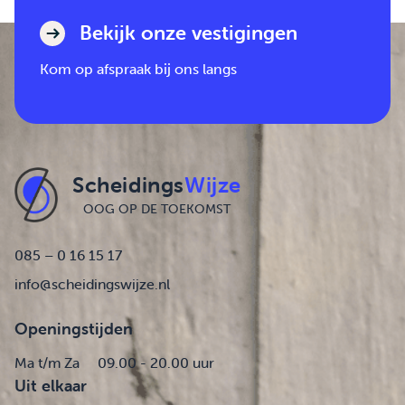
Bekijk onze vestigingen
Kom op afspraak bij ons langs
Scheidings
Wijze
OOG OP DE TOEKOMST
085 – 0 16 15 17
info@scheidingswijze.nl
Openingstijden
Ma t/m Za
09.00 - 20.00 uur
Uit elkaar