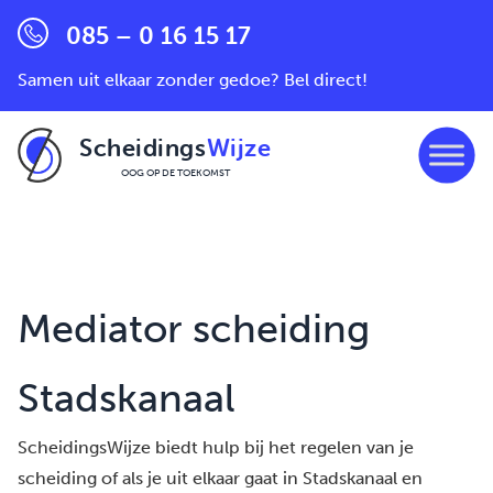
085 – 0 16 15 17
Samen uit elkaar zonder gedoe? Bel direct!
Scheidings
Wijze
OOG OP DE TOEKOMST
Ga naar de inhoud
Mediator scheiding
Stadskanaal
ScheidingsWijze biedt hulp bij het regelen van je
scheiding of als je uit elkaar gaat in Stadskanaal en