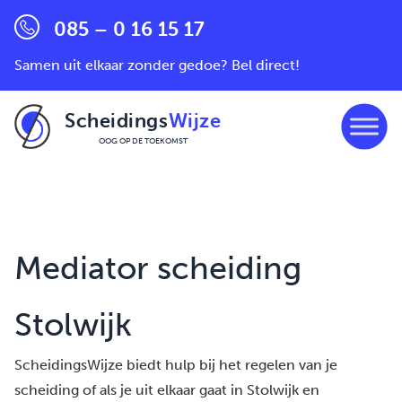
085 – 0 16 15 17
Samen uit elkaar zonder gedoe? Bel direct!
Scheidings
Wijze
OOG OP DE TOEKOMST
Ga naar de inhoud
Mediator scheiding
Stolwijk
ScheidingsWijze biedt hulp bij het regelen van je
scheiding of als je uit elkaar gaat in Stolwijk en