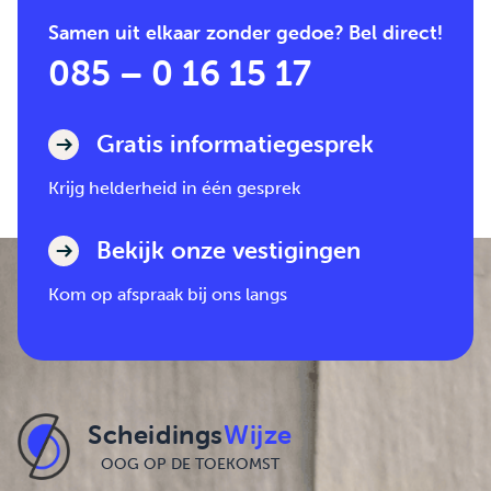
Samen uit elkaar zonder gedoe? Bel direct!
085 – 0 16 15 17
Gratis informatiegesprek
Krijg helderheid in één gesprek
Bekijk onze vestigingen
Kom op afspraak bij ons langs
Scheidings
Wijze
OOG OP DE TOEKOMST