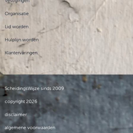
Vestigingen
Organisatie
Lid worden
Hulplijn worden
Klantervaringen
ScheidingsWijze sinds 2009
copyright 2026
disclaimer
algemene voorwaarden