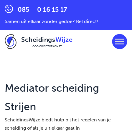
085 – 0 16 15 17
Samen uit elkaar zonder gedoe? Bel direct!
Scheidings
Wijze
OOG OP DE TOEKOMST
Ga naar de inhoud
Mediator scheiding
Strijen
ScheidingsWijze biedt hulp bij het regelen van je
scheiding of als je uit elkaar gaat in