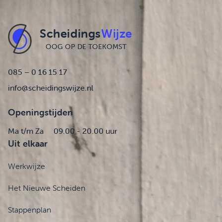
Scheidings
Wijze
OOG OP DE TOEKOMST
085 – 0 16 15 17
info@scheidingswijze.nl
Openingstijden
Ma t/m Za
09.00 - 20.00 uur
Uit elkaar
Werkwijze
Het Nieuwe Scheiden
Stappenplan