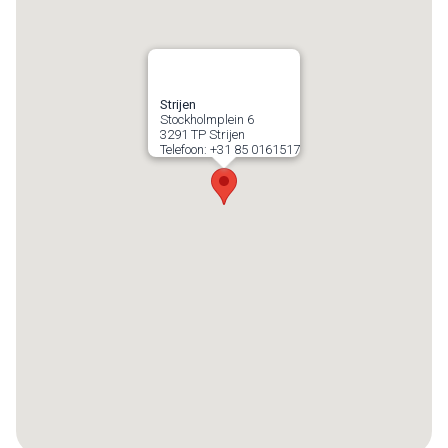
Strijen
Stockholmplein 6
3291 TP
Strijen
Telefoon:
+31 85 0161517