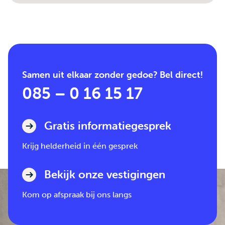
Samen uit elkaar zonder gedoe? Bel direct!
085 – 0 16 15 17
Gratis informatiegesprek
Krijg helderheid in één gesprek
Bekijk onze vestigingen
Kom op afspraak bij ons langs