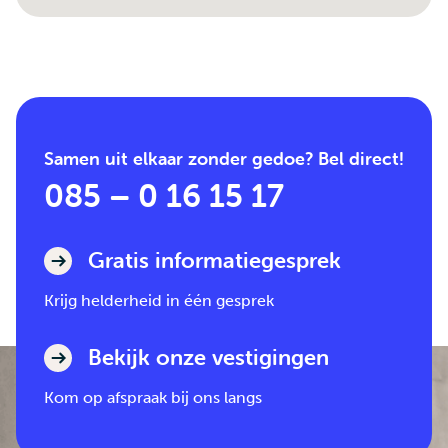
Samen uit elkaar zonder gedoe? Bel direct!
085 – 0 16 15 17
Gratis informatiegesprek
Krijg helderheid in één gesprek
Bekijk onze vestigingen
Kom op afspraak bij ons langs