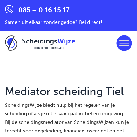
085 – 0 16 15 17
Samen uit elkaar zonder gedoe? Bel direct!
Scheidings
Wijze
OOG OP DE TOEKOMST
Ga naar de inhoud
Mediator scheiding Tiel
ScheidingsWijze biedt hulp bij het regelen van je
scheiding of als je uit elkaar gaat in Tiel en omgeving.
Bij de scheidingsmediator van ScheidingsWijzen kun je
terecht voor begeleiding, financieel overzicht en het