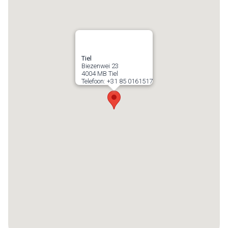
Tiel
Biezenwei 23
4004 MB
Tiel
Telefoon:
+31 85 0161517