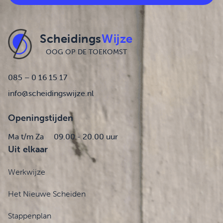
Scheidings
Wijze
OOG OP DE TOEKOMST
085 – 0 16 15 17
info@scheidingswijze.nl
Openingstijden
Ma t/m Za
09.00 - 20.00 uur
Uit elkaar
Werkwijze
Het Nieuwe Scheiden
Stappenplan