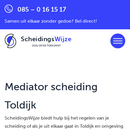
085 – 0 16 15 17
Samen uit elkaar zonder gedoe? Bel direct!
Scheidings
Wijze
OOG OP DE TOEKOMST
Ga naar de inhoud
Mediator scheiding
Toldijk
ScheidingsWijze biedt hulp bij het regelen van je
scheiding of als je uit elkaar gaat in Toldijk en omgeving.