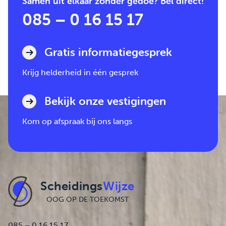
Samen uit elkaar zonder gedoe? Bel direct!
085 – 0 16 15 17
Gratis informatiegesprek
Krijg helderheid in één gesprek
Bekijk onze vestigingen
Kom op afspraak bij ons langs
Scheidings
Wijze
OOG OP DE TOEKOMST
085 – 0 16 15 17