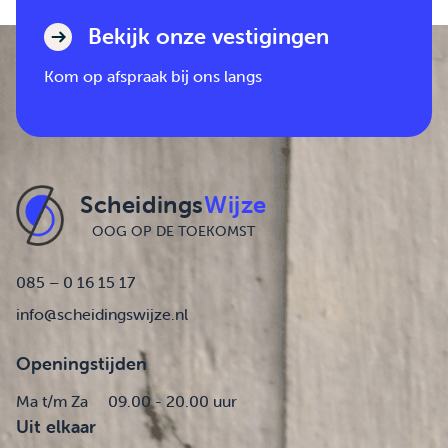
Bekijk onze vestigingen
Kom op afspraak bij ons langs
Scheidings
Wijze
OOG OP DE TOEKOMST
085 – 0 16 15 17
info@scheidingswijze.nl
Openingstijden
Ma t/m Za
09.00 - 20.00 uur
Uit elkaar