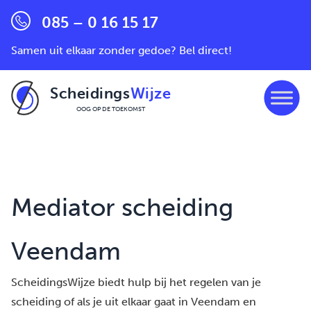
085 – 0 16 15 17
Samen uit elkaar zonder gedoe? Bel direct!
Scheidings
Wijze
OOG OP DE TOEKOMST
Ga naar de inhoud
Mediator scheiding
Veendam
ScheidingsWijze biedt hulp bij het regelen van je
scheiding of als je uit elkaar gaat in Veendam en