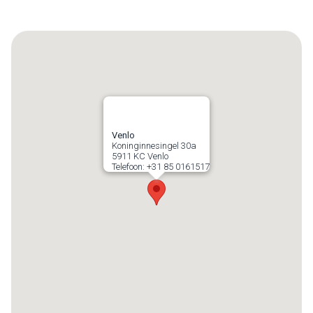
Venlo
Koninginnesingel 30a
5911 KC
Venlo
Telefoon:
+31 85 0161517