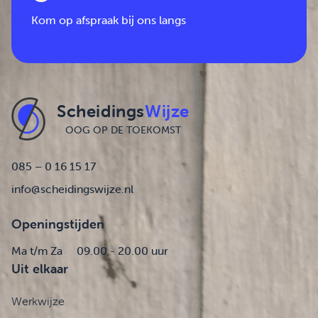
Kom op afspraak bij ons langs
Scheidings
Wijze
OOG OP DE TOEKOMST
085 – 0 16 15 17
info@scheidingswijze.nl
Openingstijden
Ma t/m Za
09.00 - 20.00 uur
Uit elkaar
Werkwijze