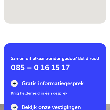
Samen uit elkaar zonder gedoe? Bel direct!
085 – 0 16 15 17
Gratis informatiegesprek
Krijg helderheid in één gesprek
Bekijk onze vestigingen