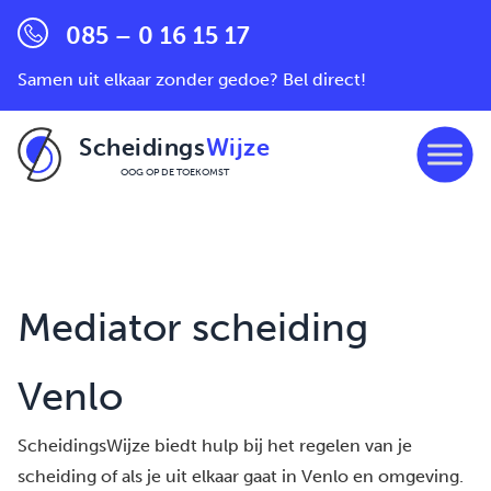
085 – 0 16 15 17
Samen uit elkaar zonder gedoe? Bel direct!
Scheidings
Wijze
OOG OP DE TOEKOMST
Ga naar de inhoud
Mediator scheiding
Venlo
ScheidingsWijze biedt hulp bij het regelen van je
scheiding of als je uit elkaar gaat in Venlo en omgeving.