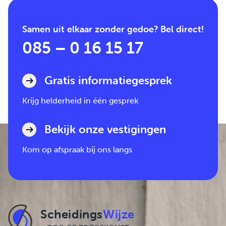
Samen uit elkaar zonder gedoe? Bel direct!
085 – 0 16 15 17
Gratis informatiegesprek
Krijg helderheid in één gesprek
Bekijk onze vestigingen
Kom op afspraak bij ons langs
Scheidings
Wijze