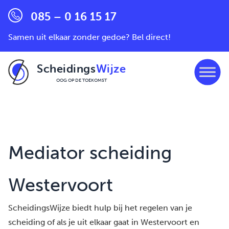
085 – 0 16 15 17
Samen uit elkaar zonder gedoe? Bel direct!
Scheidings
Wijze
OOG OP DE TOEKOMST
Ga naar de inhoud
Mediator scheiding
Westervoort
ScheidingsWijze biedt hulp bij het regelen van je
scheiding of als je uit elkaar gaat in Westervoort en