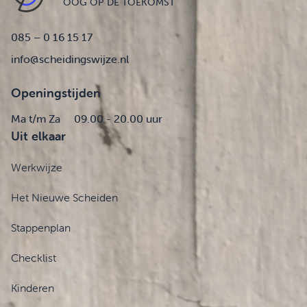
OOG OP DE TOEKOMST
085 – 0 16 15 17
info@scheidingswijze.nl
Openingstijden
Ma t/m Za
09.00 - 20.00 uur
Uit elkaar
Werkwijze
Het Nieuwe Scheiden
Stappenplan
Checklist
Kinderen