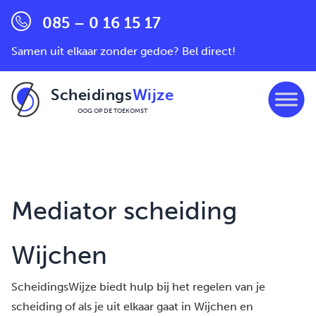
085 – 0 16 15 17
Samen uit elkaar zonder gedoe? Bel direct!
Scheidings
Wijze
OOG OP DE TOEKOMST
Ga naar de inhoud
Mediator scheiding
Wijchen
ScheidingsWijze biedt hulp bij het regelen van je
scheiding of als je uit elkaar gaat in Wijchen en