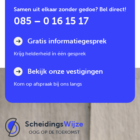
Samen uit elkaar zonder gedoe? Bel direct!
085 – 0 16 15 17
Gratis informatiegesprek
Krijg helderheid in één gesprek
Bekijk onze vestigingen
Kom op afspraak bij ons langs
Scheidings
Wijze
OOG OP DE TOEKOMST