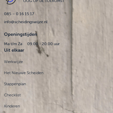
OOG OP DE TOEKOMST
085 – 0 16 15 17
info@scheidingswijze.nl
Openingstijden
Ma t/m Za
09.00 - 20.00 uur
Uit elkaar
Werkwijze
Het Nieuwe Scheiden
Stappenplan
Checklist
Kinderen