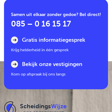
Samen uit elkaar zonder gedoe? Bel direct!
085 – 0 16 15 17
Gratis informatiegesprek
Krijg helderheid in één gesprek
Bekijk onze vestigingen
Kom op afspraak bij ons langs
Scheidings
Wijze