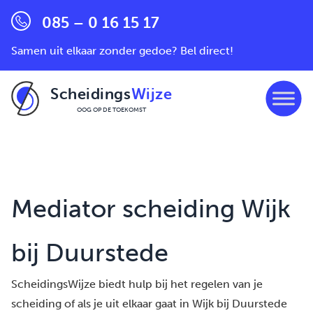
085 – 0 16 15 17
Samen uit elkaar zonder gedoe? Bel direct!
Scheidings
Wijze
OOG OP DE TOEKOMST
Ga naar de inhoud
Mediator scheiding Wijk
bij Duurstede
ScheidingsWijze biedt hulp bij het regelen van je
scheiding of als je uit elkaar gaat in Wijk bij Duurstede