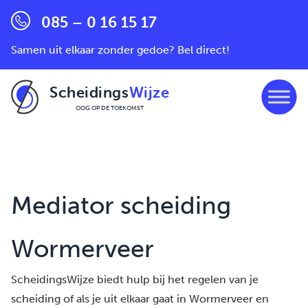
085 – 0 16 15 17
Samen uit elkaar zonder gedoe? Bel direct!
Scheidings
Wijze
OOG OP DE TOEKOMST
Ga naar de inhoud
Mediator scheiding
Wormerveer
ScheidingsWijze biedt hulp bij het regelen van je
scheiding of als je uit elkaar gaat in Wormerveer en