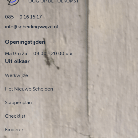
OOG OP DE TOEKOMST
085 – 0 16 15 17
info@scheidingswijze.nl
Openingstijden
Ma t/m Za
09.00 - 20.00 uur
Uit elkaar
Werkwijze
Het Nieuwe Scheiden
Stappenplan
Checklist
Kinderen