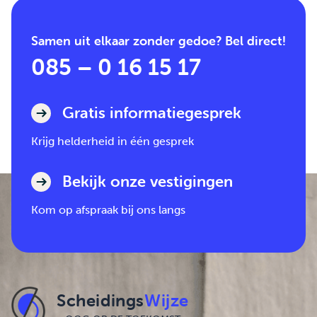
Samen uit elkaar zonder gedoe? Bel direct!
085 – 0 16 15 17
Gratis informatiegesprek
Krijg helderheid in één gesprek
Bekijk onze vestigingen
Kom op afspraak bij ons langs
Scheidings
Wijze