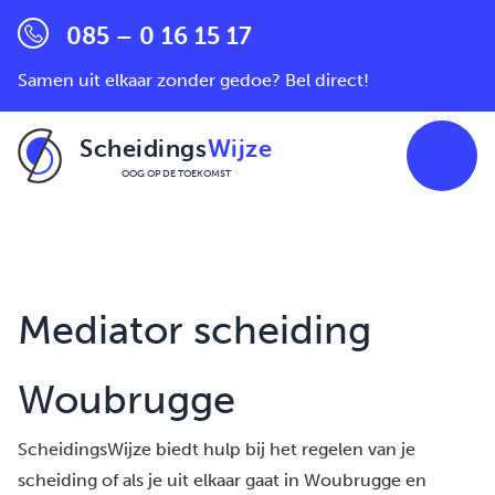
085 – 0 16 15 17
Samen uit elkaar zonder gedoe? Bel direct!
Scheidings
Wijze
OOG OP DE TOEKOMST
Ga naar de inhoud
Mediator scheiding
Woubrugge
ScheidingsWijze biedt hulp bij het regelen van je
scheiding of als je uit elkaar gaat in Woubrugge en