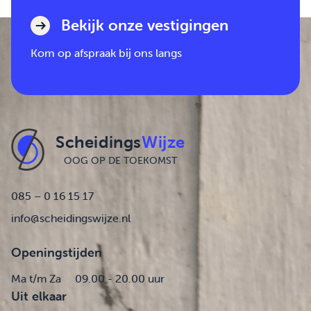
Bekijk onze vestigingen
Kom op afspraak bij ons langs
Scheidings
Wijze
OOG OP DE TOEKOMST
085 – 0 16 15 17
info@scheidingswijze.nl
Openingstijden
Ma t/m Za
09.00 - 20.00 uur
Uit elkaar