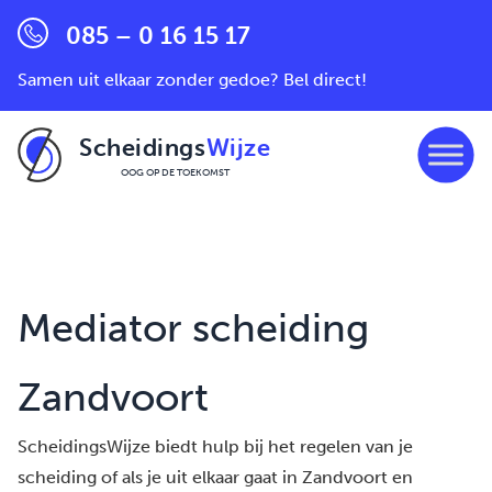
085 – 0 16 15 17
Samen uit elkaar zonder gedoe? Bel direct!
Scheidings
Wijze
OOG OP DE TOEKOMST
Ga naar de inhoud
Mediator scheiding
Zandvoort
ScheidingsWijze biedt hulp bij het regelen van je
scheiding of als je uit elkaar gaat in Zandvoort en