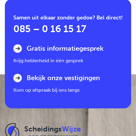
Samen uit elkaar zonder gedoe? Bel direct!
085 – 0 16 15 17
Gratis informatiegesprek
Krijg helderheid in één gesprek
Bekijk onze vestigingen
Kom op afspraak bij ons langs
Scheidings
Wijze