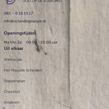
OOG OP DE TOEKOMST
085 – 0 16 15 17
info@scheidingswijze.nl
Openingstijden
Ma t/m Za
09.00 - 20.00 uur
Uit elkaar
Werkwijze
Het Nieuwe Scheiden
Stappenplan
Checklist
Kinderen