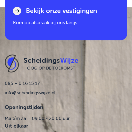
Bekijk onze vestigingen
Kom op afspraak bij ons langs
Scheidings
Wijze
OOG OP DE TOEKOMST
085 – 0 16 15 17
info@scheidingswijze.nl
Openingstijden
Ma t/m Za
09.00 - 20.00 uur
Uit elkaar