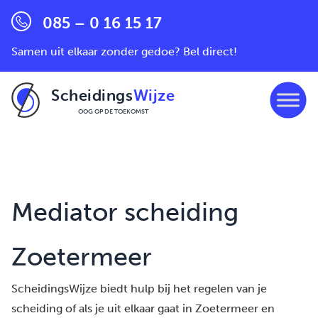
085 – 0 16 15 17
Samen uit elkaar zonder gedoe? Bel direct!
Scheidings
Wijze
OOG OP DE TOEKOMST
Ga naar de inhoud
Mediator scheiding
Zoetermeer
ScheidingsWijze biedt hulp bij het regelen van je
scheiding of als je uit elkaar gaat in Zoetermeer en