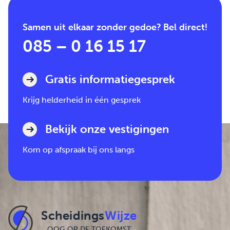
Samen uit elkaar zonder gedoe? Bel direct!
085 – 0 16 15 17
Gratis informatiegesprek
Krijg helderheid in één gesprek
Bekijk onze vestigingen
Kom op afspraak bij ons langs
Scheidings
Wijze
OOG OP DE TOEKOMST