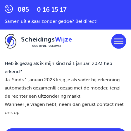
085 – 0 16 15 17
Samen uit elkaar zonder gedoe? Bel direct!
Scheidings
Wijze
OOG OP DE TOEKOMST
Ga naar de inhoud
Heb ik gezag als ik mijn kind ná 1 januari 2023 heb
erkend?
Ja. Sinds 1 januari 2023 krijg je als vader bij erkenning
automatisch gezamenlijk gezag met de moeder, tenzij
de rechter een uitzondering maakt.
Wanneer je vragen hebt, neem dan gerust
contact
met
ons op.