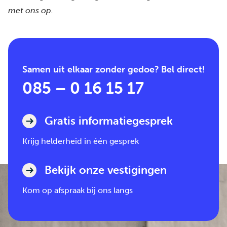
met ons op.
Samen uit elkaar zonder gedoe? Bel direct!
085 – 0 16 15 17
Gratis informatiegesprek
Krijg helderheid in één gesprek
Bekijk onze vestigingen
Kom op afspraak bij ons langs