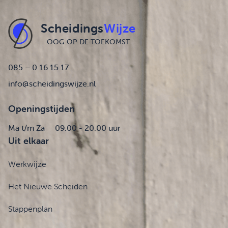
Scheidings
Wijze
OOG OP DE TOEKOMST
085 – 0 16 15 17
info@scheidingswijze.nl
Openingstijden
Ma t/m Za
09.00 - 20.00 uur
Uit elkaar
Werkwijze
Het Nieuwe Scheiden
Stappenplan