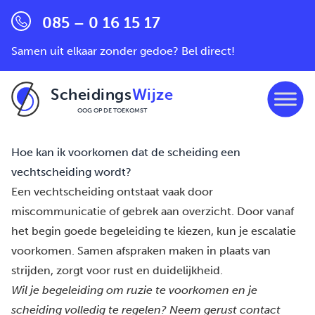
085 – 0 16 15 17
Samen uit elkaar zonder gedoe? Bel direct!
Scheidings
Wijze
OOG OP DE TOEKOMST
Ga naar de inhoud
Hoe kan ik voorkomen dat de scheiding een
vechtscheiding wordt?
Een vechtscheiding ontstaat vaak door
miscommunicatie of gebrek aan overzicht. Door vanaf
het begin goede begeleiding te kiezen, kun je escalatie
voorkomen. Samen afspraken maken in plaats van
strijden, zorgt voor rust en duidelijkheid.
Wil je begeleiding om ruzie te voorkomen en je
scheiding volledig te regelen? Neem gerust
contact