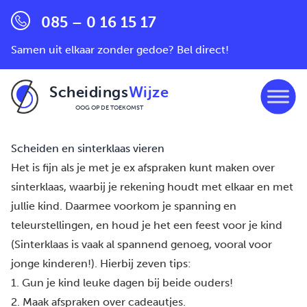
085 – 0 16 15 17
Samen uit elkaar zonder gedoe? Bel direct!
Scheidings
Wijze
OOG OP DE TOEKOMST
Ga naar de inhoud
Scheiden en sinterklaas vieren
Het is fijn als je met je ex afspraken kunt maken over
sinterklaas, waarbij je rekening houdt met elkaar en met
jullie kind. Daarmee voorkom je spanning en
teleurstellingen, en houd je het een feest voor je kind
(Sinterklaas is vaak al spannend genoeg, vooral voor
jonge kinderen!). Hierbij zeven tips:
1. Gun je kind leuke dagen bij beide ouders!
2. Maak afspraken over cadeautjes.