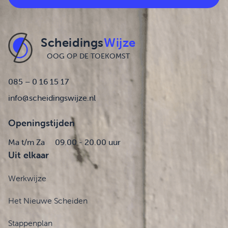
Scheidings
Wijze
OOG OP DE TOEKOMST
085 – 0 16 15 17
info@scheidingswijze.nl
Openingstijden
Ma t/m Za
09.00 - 20.00 uur
Uit elkaar
Werkwijze
Het Nieuwe Scheiden
Stappenplan