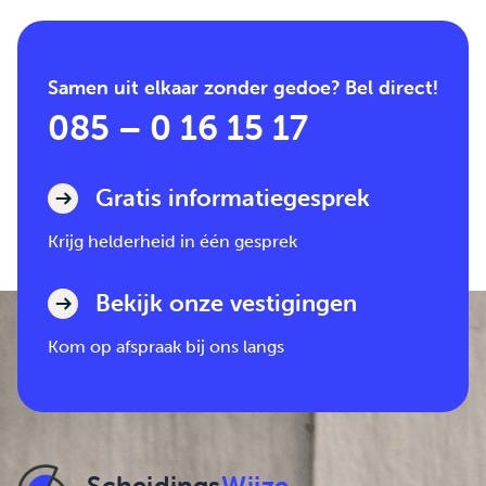
Samen uit elkaar zonder gedoe? Bel direct!
085 – 0 16 15 17
Gratis informatiegesprek
Krijg helderheid in één gesprek
Bekijk onze vestigingen
Kom op afspraak bij ons langs
Scheidings
Wijze