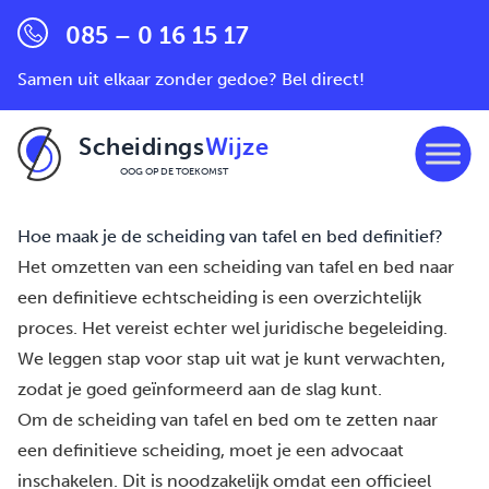
085 – 0 16 15 17
Samen uit elkaar zonder gedoe? Bel direct!
Scheidings
Wijze
OOG OP DE TOEKOMST
Ga naar de inhoud
Hoe maak je de scheiding van tafel en bed definitief?
Het omzetten van een
scheiding van tafel en bed
naar
een definitieve echtscheiding is een overzichtelijk
proces. Het vereist echter wel juridische begeleiding.
We leggen stap voor stap uit wat je kunt verwachten,
zodat je goed geïnformeerd aan de slag kunt.
Om de scheiding van tafel en bed om te zetten naar
een definitieve scheiding, moet je een advocaat
inschakelen. Dit is noodzakelijk omdat een officieel