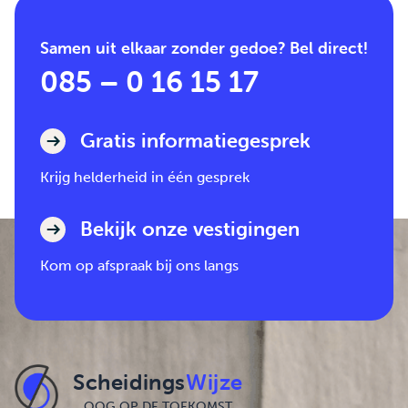
Samen uit elkaar zonder gedoe? Bel direct!
085 – 0 16 15 17
Gratis informatiegesprek
Krijg helderheid in één gesprek
Bekijk onze vestigingen
Kom op afspraak bij ons langs
Scheidings
Wijze
OOG OP DE TOEKOMST