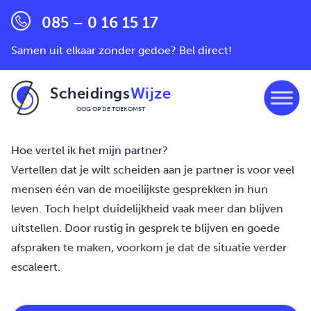
085 – 0 16 15 17
Samen uit elkaar zonder gedoe? Bel direct!
Scheidings
Wijze
OOG OP DE TOEKOMST
Ga naar de inhoud
Hoe vertel ik het mijn partner?
Vertellen dat je wilt scheiden aan je
partner
is voor veel
mensen één van de moeilijkste gesprekken in hun
leven. Toch helpt duidelijkheid vaak meer dan blijven
uitstellen. Door rustig in gesprek te blijven en goede
afspraken te maken, voorkom je dat de situatie verder
escaleert.