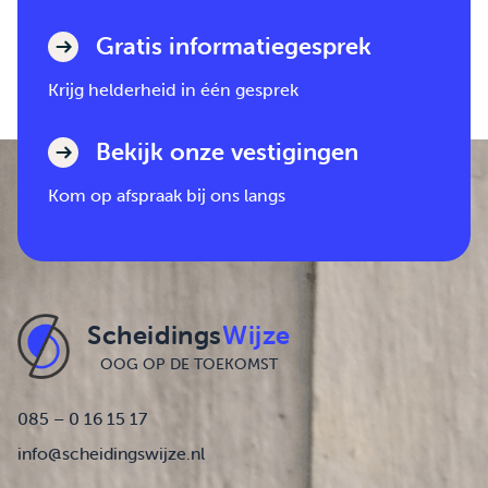
Gratis informatiegesprek
Krijg helderheid in één gesprek
Bekijk onze vestigingen
Kom op afspraak bij ons langs
Scheidings
Wijze
OOG OP DE TOEKOMST
085 – 0 16 15 17
info@scheidingswijze.nl