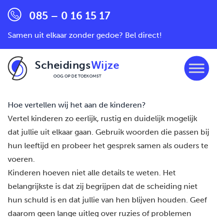
085 – 0 16 15 17
Samen uit elkaar zonder gedoe? Bel direct!
Scheidings
Wijze
OOG OP DE TOEKOMST
Ga naar de inhoud
Hoe vertellen wij het aan de kinderen?
Vertel kinderen zo eerlijk, rustig en duidelijk mogelijk
dat jullie uit elkaar gaan. Gebruik woorden die passen bij
hun leeftijd en probeer het gesprek samen als ouders te
voeren.
Kinderen hoeven niet alle details te weten. Het
belangrijkste is dat zij begrijpen dat de scheiding niet
hun schuld is en dat jullie van hen blijven houden. Geef
daarom geen lange uitleg over ruzies of problemen