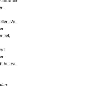
gscontract
en.
ellen. Wel
 en
rmeel,
erd
een
dt het wel
 dan