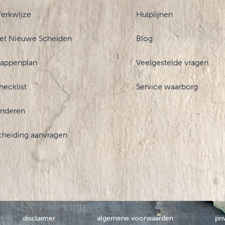
erkwijze
Hulplijnen
et Nieuwe Scheiden
Blog
tappenplan
Veelgestelde vragen
hecklist
Service waarborg
inderen
cheiding aanvragen
disclaimer
algemene voorwaarden
pri