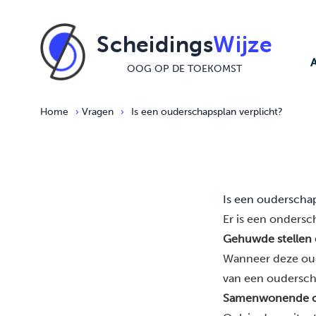
Ga naar de inhoud
Scheidings
Wijze
OOG OP DE TOEKOMST
Home
›
Vragen
›
Is een ouderschapsplan verplicht?
Is een ouderscha
Er is een ondersch
Gehuwde stellen e
Wanneer deze oude
van een ouderscha
Samenwonende ou