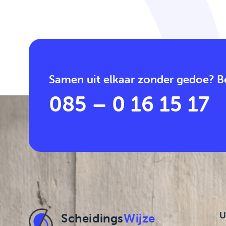
Samen uit elkaar zonder gedoe? Be
085 – 0 16 15 17
U
Scheidings
Wijze