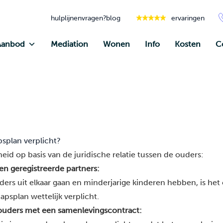
hulplijnen
vragen?
blog
ervaringen
Aanbod
Mediation
Wonen
Info
Kosten
C
psplan verplicht?
eid op basis van de juridische relatie tussen de ouders:
n geregistreerde partners:
rs uit elkaar gaan en minderjarige kinderen hebben, is het 
psplan wettelijk verplicht.
ders met een samenlevingscontract: