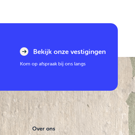
Bekijk onze vestigingen
Kom op afspraak bij ons langs
Over ons