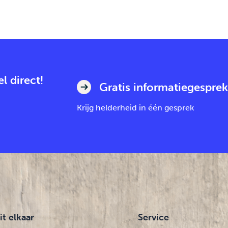
l direct!
Gratis informatiegesprek
Krijg helderheid in één gesprek
it elkaar
Service