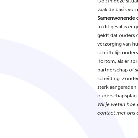
Ook in deze situa
vaak de basis vor
Samenwonende ou
In dit geval is er
geldt dat ouders 
verzorging van hu
schriftelijk ouder
Kortom, als er spr
partnerschap of s
scheiding. Zonder
sterk aangeraden 
ouderschapsplan.
Wil je weten hoe
contact
met ons 