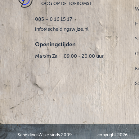
OOG OP DE TOEKOMST
W
085 – 0 16 15 17
H
info@scheidingswijze.nl
S
Openingstijden
C
Ma t/m Za
09.00 - 20.00 uur
K
S
ScheidingsWijze sinds 2009
copyright 2026