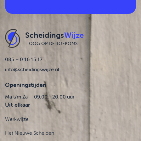
Scheidings
Wijze
OOG OP DE TOEKOMST
085 – 0 16 15 17
info@scheidingswijze.nl
Openingstijden
Ma t/m Za
09.00 - 20.00 uur
Uit elkaar
Werkwijze
Het Nieuwe Scheiden