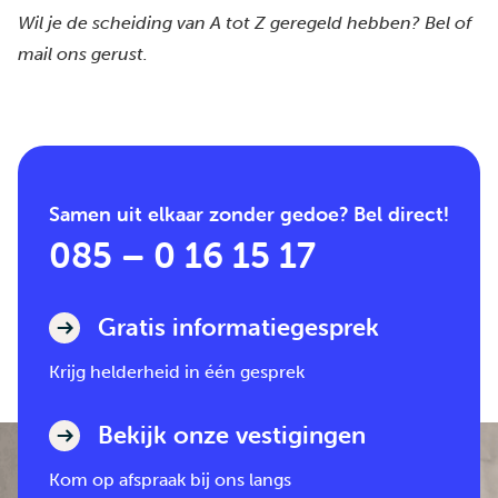
Wil je de scheiding van A tot Z geregeld hebben?
Bel of
mail
ons gerust.
Samen uit elkaar zonder gedoe? Bel direct!
085 – 0 16 15 17
Gratis informatiegesprek
Krijg helderheid in één gesprek
Bekijk onze vestigingen
Kom op afspraak bij ons langs