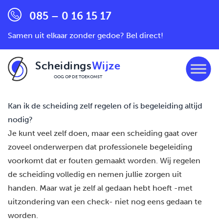
085 – 0 16 15 17
Samen uit elkaar zonder gedoe? Bel direct!
Scheidings
Wijze
OOG OP DE TOEKOMST
Ga naar de inhoud
Kan ik de scheiding zelf regelen of is begeleiding altijd
nodig?
Je kunt veel zelf doen, maar een scheiding gaat over
zoveel onderwerpen dat professionele begeleiding
voorkomt dat er fouten gemaakt worden. Wij regelen
de scheiding volledig en nemen jullie zorgen uit
handen. Maar wat je zelf al gedaan hebt hoeft -met
uitzondering van een check- niet nog eens gedaan te
worden.