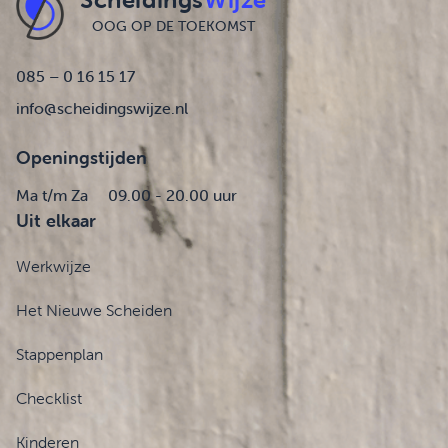
OOG OP DE TOEKOMST
085 – 0 16 15 17
info@scheidingswijze.nl
Openingstijden
Ma t/m Za
09.00 - 20.00 uur
Uit elkaar
Werkwijze
Het Nieuwe Scheiden
Stappenplan
Checklist
Kinderen