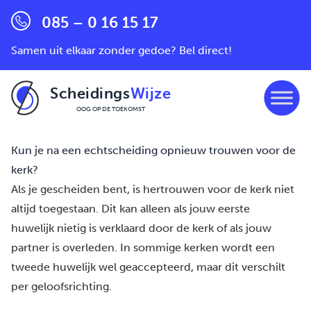
085 – 0 16 15 17
Samen uit elkaar zonder gedoe? Bel direct!
Scheidings
Wijze
OOG OP DE TOEKOMST
Ga naar de inhoud
Kun je na een echtscheiding opnieuw trouwen voor de
kerk?
Als je gescheiden bent, is hertrouwen
voor de kerk niet
altijd toegestaan. Dit kan alleen als jouw eerste
huwelijk nietig is verklaard door de kerk of als jouw
partner is overleden. In sommige kerken wordt een
tweede huwelijk wel geaccepteerd,
maar dit verschilt
per geloofsrichting
.