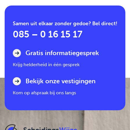
Samen uit elkaar zonder gedoe? Bel direct!
085 – 0 16 15 17
Gratis informatiegesprek
Krijg helderheid in één gesprek
Bekijk onze vestigingen
Kom op afspraak bij ons langs
Scheidings
Wijze