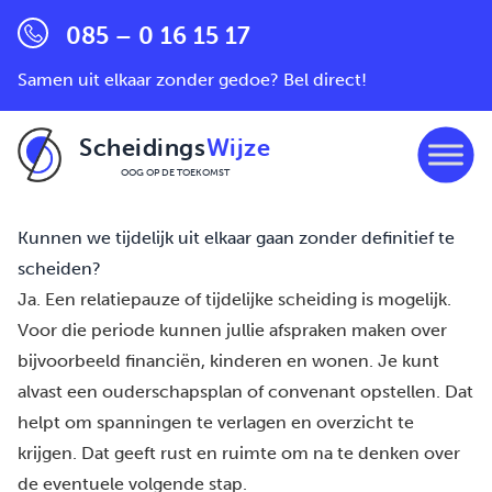
085 – 0 16 15 17
Samen uit elkaar zonder gedoe? Bel direct!
Scheidings
Wijze
OOG OP DE TOEKOMST
Ga naar de inhoud
Kunnen we tijdelijk uit elkaar gaan zonder definitief te
scheiden?
Ja. Een relatiepauze of tijdelijke scheiding is mogelijk.
Voor die periode kunnen jullie afspraken maken over
bijvoorbeeld financiën, kinderen en wonen. Je kunt
alvast een
ouderschapsplan
of
convenant
opstellen. Dat
helpt om spanningen te verlagen en overzicht te
krijgen. Dat geeft rust en ruimte om na te denken over
de eventuele volgende stap.