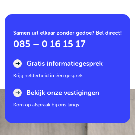
Samen uit elkaar zonder gedoe? Bel direct!
085 – 0 16 15 17
Gratis informatiegesprek
Krijg helderheid in één gesprek
Bekijk onze vestigingen
Kom op afspraak bij ons langs