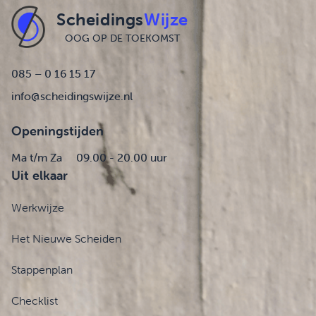
Scheidings
Wijze
OOG OP DE TOEKOMST
085 – 0 16 15 17
info@scheidingswijze.nl
Openingstijden
Ma t/m Za
09.00 - 20.00 uur
Uit elkaar
Werkwijze
Het Nieuwe Scheiden
Stappenplan
Checklist