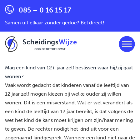
085 – 0 16 15 17
Samen uit elkaar zonder gedoe? Bel direct!
Scheidings
Wijze
OOG OP DE TOEKOMST
Ga naar de inhoud
Mag een kind van 12+ jaar zelf beslissen waar hij/zij gaat
wonen?
Vaak wordt gedacht dat kinderen vanaf de leeftijd van
12 jaar zelf mogen kiezen bij welke ouder zij willen
wonen. Dit is een misverstand. Wat er wel verandert als
een kind de leeftijd van 12 jaar bereikt, is dat volgens de
wet het kind de kans moet krijgen om zijn/haar mening
te geven. De rechter nodigt het kind uit voor een
zogenaamd kindgesprek. Wanneer een kind niet naar de