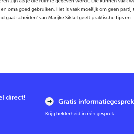
eren zijn als je die ruimte gegeven wordt. Die kunnen vaak wa
en oma goed gebruiken. Het is vaak moeilijk om geen partij t
ind gaat scheiden’ van Marijke Sikkel geeft praktische tips en
l direct!
Gratis informatiegesprek
Krijg helderheid in één gesprek