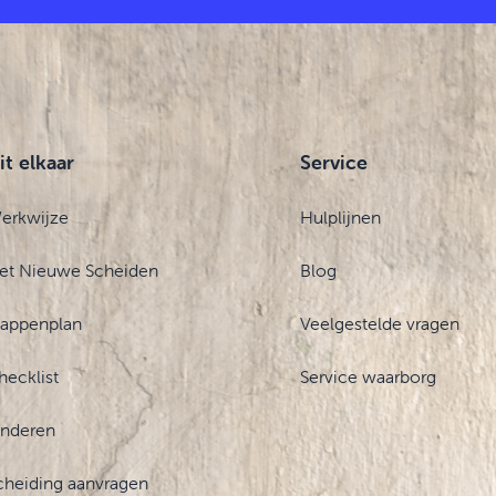
it elkaar
Service
erkwijze
Hulplijnen
et Nieuwe Scheiden
Blog
tappenplan
Veelgestelde vragen
hecklist
Service waarborg
inderen
cheiding aanvragen