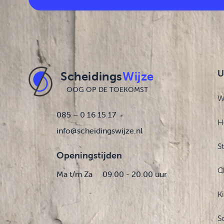
U
Scheidings
Wijze
OOG OP DE TOEKOMST
W
085 – 0 16 15 17
H
info@scheidingswijze.nl
S
Openingstijden
C
Ma t/m Za
09.00 - 20.00 uur
K
S