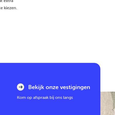
t extra
e kiezen.
Bekijk onze vestigingen
Kom op afspraak bij ons langs