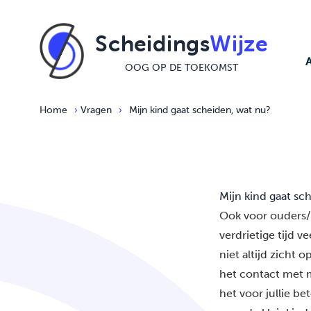
Ga naar de inhoud
Scheidings
Wijze
OOG OP DE TOEKOMST
Home
›
Vragen
›
Mijn kind gaat scheiden, wat nu?
Mijn kind gaat sc
Ook voor ouders/
verdrietige tijd 
niet altijd zicht 
het contact met m
het voor jullie be