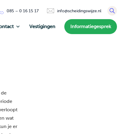
085 – 0 16 15 17
info@scheidingswijze.nl
ontact
Vestigingen
Informatiegesprek
 de
eriode
 verloopt
en wat
kun je er