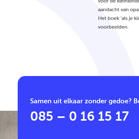
voor de kleinkind
aandacht van opa 
Het boek ‘als je k
voorbeelden.
Samen uit elkaar zonder gedoe? Be
085 – 0 16 15 17