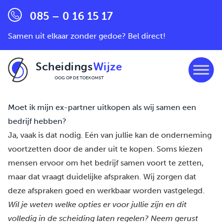
085 – 0 16 15 17
Samen uit elkaar zonder gedoe? Bel direct!
Scheidings
Wijze
OOG OP DE TOEKOMST
Ga naar de inhoud
Moet ik mijn ex-partner uitkopen als wij samen een
bedrijf hebben?
Ja, vaak is dat nodig. Eén van jullie kan de onderneming
voortzetten door de ander uit te kopen. Soms kiezen
mensen ervoor om het bedrijf samen voort te zetten,
maar dat vraagt duidelijke afspraken. Wij zorgen dat
deze afspraken goed en werkbaar worden vastgelegd.
Wil je weten welke opties er voor jullie zijn en dit
volledig in de scheiding laten regelen? Neem gerust