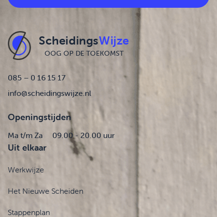
Scheidings
Wijze
OOG OP DE TOEKOMST
085 – 0 16 15 17
info@scheidingswijze.nl
Openingstijden
Ma t/m Za
09.00 - 20.00 uur
Uit elkaar
Werkwijze
Het Nieuwe Scheiden
Stappenplan