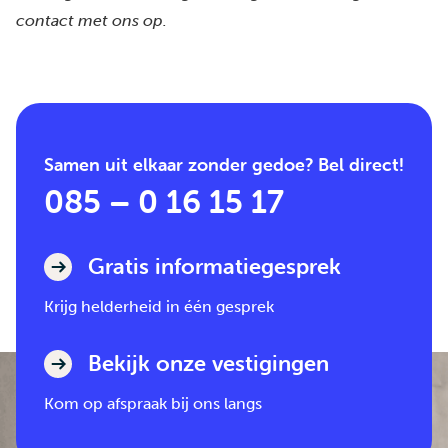
contact
met ons op.
Samen uit elkaar zonder gedoe? Bel direct!
085 – 0 16 15 17
Gratis informatiegesprek
Krijg helderheid in één gesprek
Bekijk onze vestigingen
Kom op afspraak bij ons langs