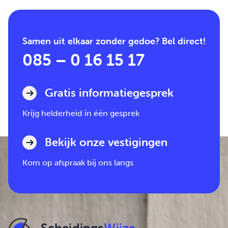
Samen uit elkaar zonder gedoe? Bel direct!
085 – 0 16 15 17
Gratis informatiegesprek
Krijg helderheid in één gesprek
Bekijk onze vestigingen
Kom op afspraak bij ons langs
Scheidings
Wijze