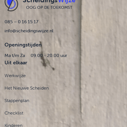
OOG OP DE TOEKOMST
085 – 0 16 15 17
info@scheidingswijze.nl
Openingstijden
Ma t/m Za
09.00 - 20.00 uur
Uit elkaar
Werkwijze
Het Nieuwe Scheiden
Stappenplan
Checklist
Kinderen