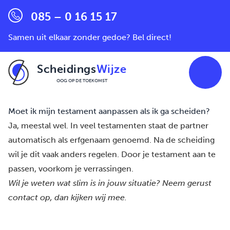
085 – 0 16 15 17
Samen uit elkaar zonder gedoe? Bel direct!
Scheidings
Wijze
OOG OP DE TOEKOMST
Ga naar de inhoud
Moet ik mijn testament aanpassen als ik ga scheiden?
Ja, meestal wel. In veel testamenten staat de partner
automatisch als erfgenaam genoemd. Na de scheiding
wil je dit vaak anders regelen. Door je testament aan te
passen, voorkom je verrassingen.
Wil je weten wat slim is in jouw situatie? Neem gerust
contact
op, dan kijken wij mee.