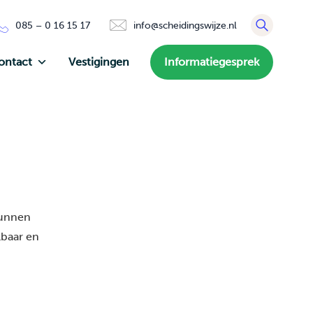
085 – 0 16 15 17
info@scheidingswijze.nl
ontact
Vestigingen
Informatiegesprek
kunnen
lbaar en