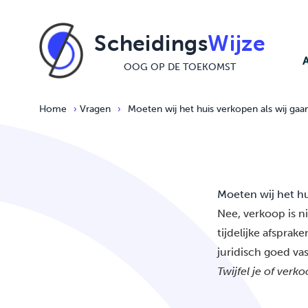
Ga naar de inhoud
Scheidings
Wijze
OOG OP DE TOEKOMST
Home
›
Vragen
›
Moeten wij het huis verkopen als wij gaa
Moeten wij het hu
Nee, verkoop is ni
tijdelijke afsprak
juridisch goed vas
Twijfel je of verko