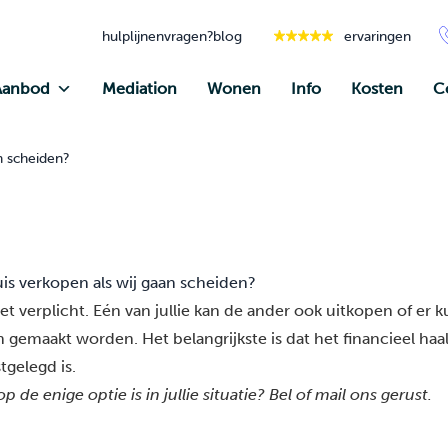
hulplijnen
vragen?
blog
ervaringen
Aanbod
Mediation
Wonen
Info
Kosten
C
n scheiden?
is verkopen als wij gaan scheiden?
et verplicht. Eén van jullie kan de ander ook uitkopen of er 
en gemaakt worden. Het belangrijkste is dat het financieel haa
tgelegd is.
op de enige optie is in jullie situatie?
Bel of mail
ons gerust.