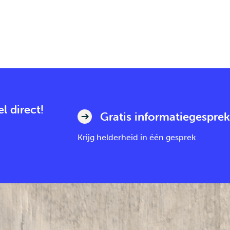
l direct!
Gratis informatiegesprek
Krijg helderheid in één gesprek