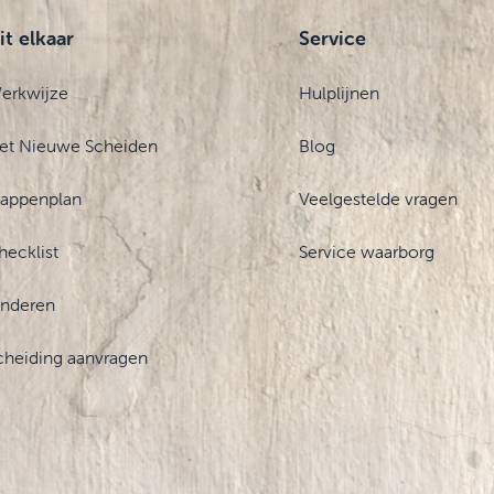
it elkaar
Service
erkwijze
Hulplijnen
et Nieuwe Scheiden
Blog
tappenplan
Veelgestelde vragen
hecklist
Service waarborg
inderen
cheiding aanvragen