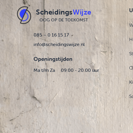
U
Scheidings
Wijze
OOG OP DE TOEKOMST
W
085 – 0 16 15 17
H
info@scheidingswijze.nl
S
Openingstijden
C
Ma t/m Za
09.00 - 20.00 uur
K
S