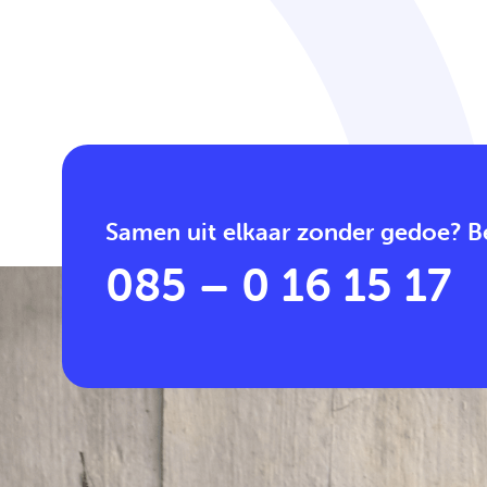
Samen uit elkaar zonder gedoe? Be
085 – 0 16 15 17