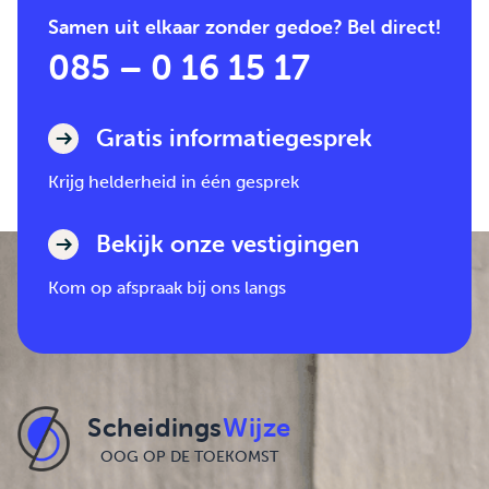
Samen uit elkaar zonder gedoe? Bel direct!
085 – 0 16 15 17
Gratis informatiegesprek
Krijg helderheid in één gesprek
Bekijk onze vestigingen
Kom op afspraak bij ons langs
Scheidings
Wijze
OOG OP DE TOEKOMST