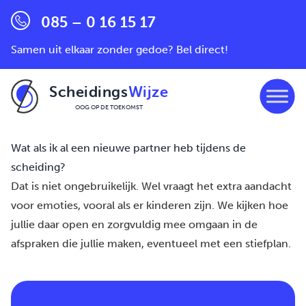
085 – 0 16 15 17
Samen uit elkaar zonder gedoe? Bel direct!
Scheidings
Wijze
OOG OP DE TOEKOMST
Ga naar de inhoud
Wat als ik al een nieuwe partner heb tijdens de
scheiding?
Dat is niet ongebruikelijk. Wel vraagt het extra aandacht
voor emoties, vooral als er kinderen zijn. We kijken hoe
jullie daar open en zorgvuldig mee omgaan in de
afspraken die jullie maken, eventueel met een
stiefplan.