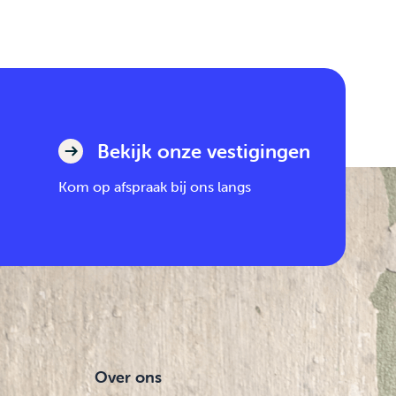
Bekijk onze vestigingen
Kom op afspraak bij ons langs
Over ons