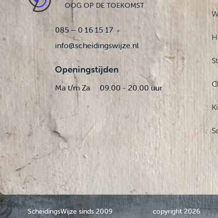
OOG OP DE TOEKOMST
W
085 – 0 16 15 17
H
info@scheidingswijze.nl
S
Openingstijden
C
Ma t/m Za
09.00 - 20.00 uur
K
S
ScheidingsWijze sinds 2009
copyright 2026