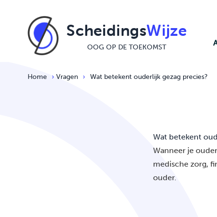
Ga naar de inhoud
Scheidings
Wijze
OOG OP DE TOEKOMST
Home
›
Vragen
›
Wat betekent ouderlijk gezag precies?
Wat betekent oude
Wanneer je ouderli
medische zorg, fin
ouder.