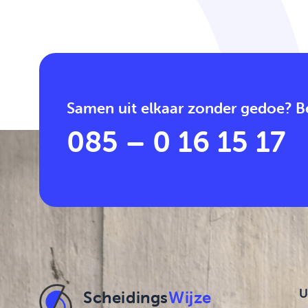
Samen uit elkaar zonder gedoe? Be
085 – 0 16 15 17
U
Scheidings
Wijze