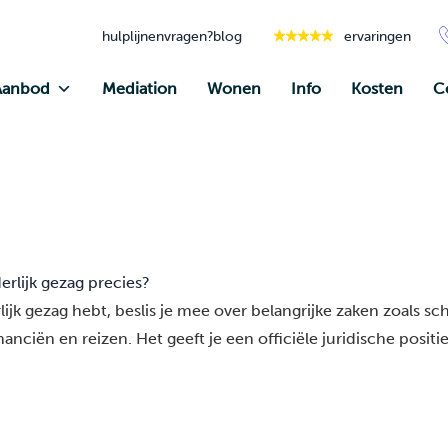
hulplijnen
vragen?
blog
ervaringen
Aanbod
Mediation
Wonen
Info
Kosten
C
rlijk gezag precies?
jk gezag hebt, beslis je mee over belangrijke zaken zoals sc
anciën en reizen. Het geeft je een officiële juridische positie