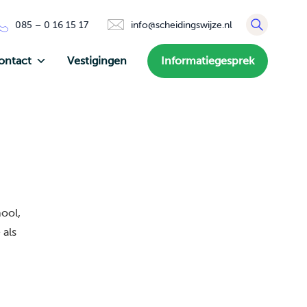
085 – 0 16 15 17
info@scheidingswijze.nl
ontact
Vestigingen
Informatiegesprek
hool,
 als