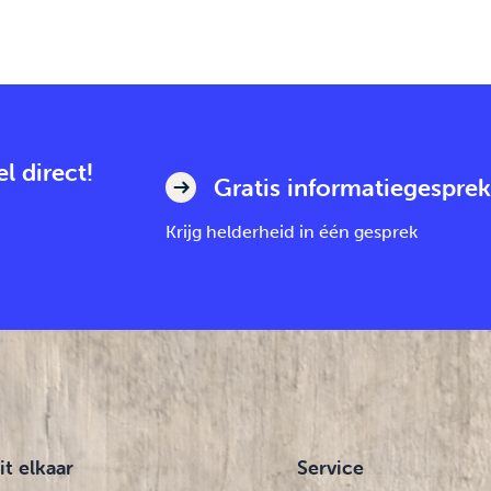
l direct!
Gratis informatiegesprek
Krijg helderheid in één gesprek
it elkaar
Service