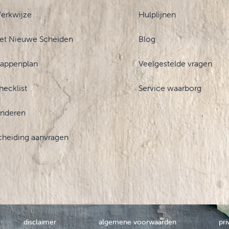
erkwijze
Hulplijnen
et Nieuwe Scheiden
Blog
tappenplan
Veelgestelde vragen
hecklist
Service waarborg
inderen
cheiding aanvragen
disclaimer
algemene voorwaarden
pri