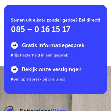
Samen uit elkaar zonder gedoe? Bel direct!
085 – 0 16 15 17
Gratis informatiegesprek
Krijg helderheid in één gesprek
Bekijk onze vestigingen
Kom op afspraak bij ons langs
Scheidings
Wijze