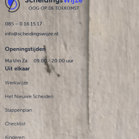
OOG OP DE TOEKOMST
085 – 0 16 15 17
info@scheidingswijze.nl
Openingstijden
Ma t/m Za
09.00 - 20.00 uur
Uit elkaar
Werkwijze
Het Nieuwe Scheiden
Stappenplan
Checklist
Kinderen