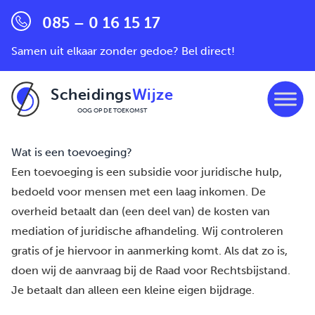
085 – 0 16 15 17
Samen uit elkaar zonder gedoe? Bel direct!
Scheidings
Wijze
OOG OP DE TOEKOMST
Ga naar de inhoud
Wat is een toevoeging?
Een toevoeging is een subsidie voor juridische hulp,
bedoeld voor mensen met een laag inkomen. De
overheid betaalt dan (een deel van) de kosten van
mediation of juridische afhandeling. Wij controleren
gratis of je hiervoor in aanmerking komt. Als dat zo is,
doen wij de aanvraag bij de Raad voor Rechtsbijstand.
Je betaalt dan alleen
een kleine eigen bijdrage
.