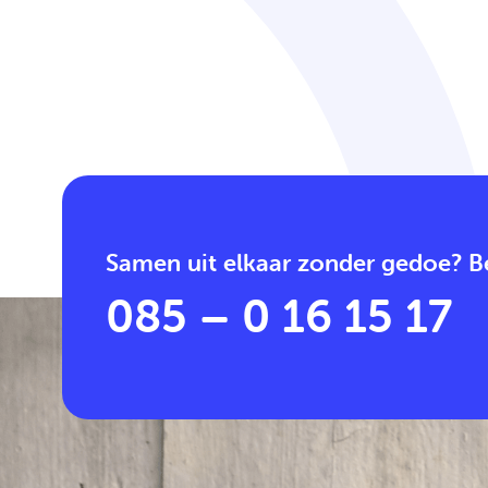
Samen uit elkaar zonder gedoe? Be
085 – 0 16 15 17