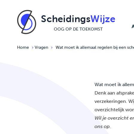
Ga naar de inhoud
Scheidings
Wijze
OOG OP DE TOEKOMST
Home
›
Vragen
›
Wat moet ik allemaal regelen bij een sch
Wat moet ik allem
Denk aan afsprake
verzekeringen. Wi
overzichtelijk wor
Wil je overzicht 
ons op.