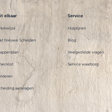
it elkaar
Service
erkwijze
Hulplijnen
et Nieuwe Scheiden
Blog
tappenplan
Veelgestelde vragen
hecklist
Service waarborg
inderen
cheiding aanvragen