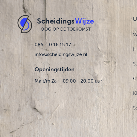
U
Scheidings
Wijze
OOG OP DE TOEKOMST
W
085 – 0 16 15 17
H
info@scheidingswijze.nl
S
Openingstijden
C
Ma t/m Za
09.00 - 20.00 uur
K
S