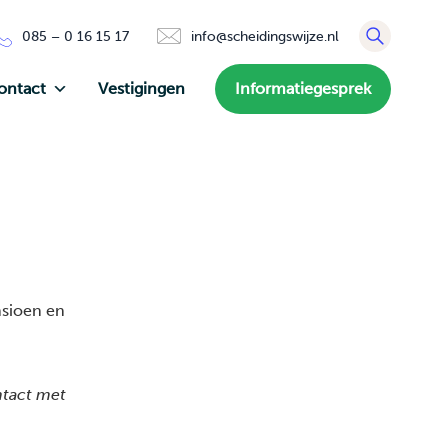
085 – 0 16 15 17
info@scheidingswijze.nl
ontact
Vestigingen
Informatiegesprek
nsioen en
tact
met