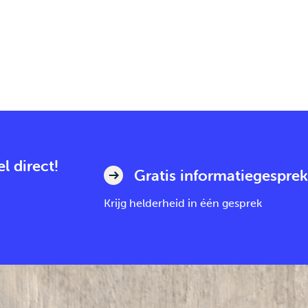
l direct!
Gratis informatiegesprek
Krijg helderheid in één gesprek