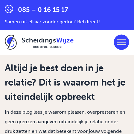
085 – 0 16 15 17
Samen uit elkaar zonder gedoe? Bel direct!
Scheidings
Wijze
OOG OP DE TOEKOMST
Ga naar de inhoud
Altijd je best doen in je
relatie? Dit is waarom het je
uiteindelijk opbreekt
In deze blog lees je waarom pleasen, overpresteren en
geen grenzen aangeven uiteindelijk je relatie onder
druk zetten en wat dat betekent voor jouw volgende