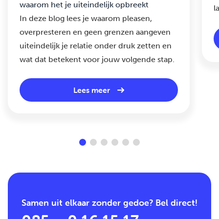
waarom het je uiteindelijk opbreekt
l
In deze blog lees je waarom pleasen,
overpresteren en geen grenzen aangeven
uiteindelijk je relatie onder druk zetten en
wat dat betekent voor jouw volgende stap.
Lees meer
Samen uit elkaar zonder gedoe? Bel direct!