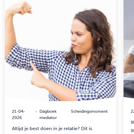
21-04-
-
Dagboek
Scheidingsmoment
2
2026
mediator
W
Altijd je best doen in je relatie? Dit is
W