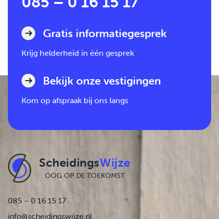
085 – 0 16 15 17
Gratis informatiegesprek
Krijg helderheid in één gesprek
Bekijk onze vestigingen
Kom op afspraak bij ons langs
Scheidings
Wijze
OOG OP DE TOEKOMST
085 – 0 16 15 17
info@scheidingswijze.nl