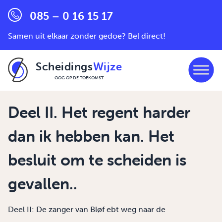
085 – 0 16 15 17
Samen uit elkaar zonder gedoe? Bel direct!
Scheidings
Wijze
OOG OP DE TOEKOMST
Ga naar de inhoud
Deel II. Het regent harder
dan ik hebben kan. Het
besluit om te scheiden is
gevallen..
Deel II: De zanger van Bløf ebt weg naar de