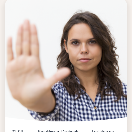
21-04-
-
Breuklijnen
Dagboek
Loslaten en