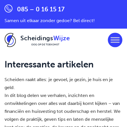
085 – 0 16 15 17
Samen uit elkaar zonder gedoe? Bel direct!
Scheidings
Wijze
OOG OP DE TOEKOMST
Ga naar de inhoud
Interessante artikelen
Scheiden raakt alles: je gevoel, je gezin, je huis en je
geld.
In dit blog delen we verhalen, inzichten en
ontwikkelingen over alles wat daarbij komt kijken – van
financiën en huisvesting tot ouderschap en herstel. We
volgen de praktijk, geven tips en laten de menselijke