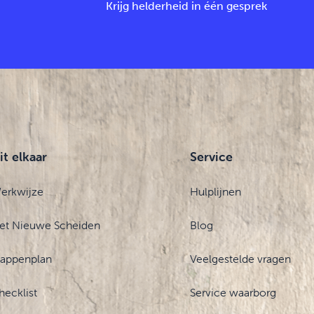
Krijg helderheid in één gesprek
it elkaar
Service
erkwijze
Hulplijnen
et Nieuwe Scheiden
Blog
tappenplan
Veelgestelde vragen
hecklist
Service waarborg