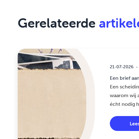
Gerelateerde
artike
21-07-2026
-
Een brief aa
Een scheidin
waarom wij a
écht nodig 
Lee