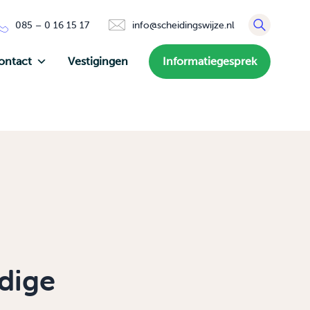
085 – 0 16 15 17
info@scheidingswijze.nl
ontact
Vestigingen
Informatiegesprek
dige