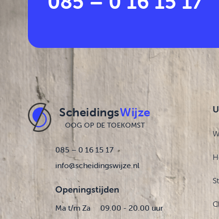
085 – 0 16 15 17
U
Scheidings
Wijze
OOG OP DE TOEKOMST
W
085 – 0 16 15 17
H
info@scheidingswijze.nl
S
Openingstijden
C
Ma t/m Za
09.00 - 20.00 uur