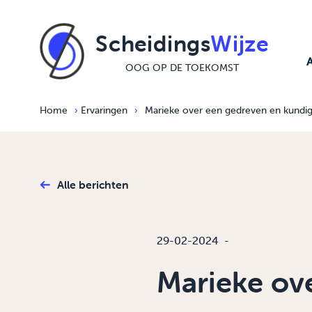
Ga naar de inhoud
Scheidings
Wijze
OOG OP DE TOEKOMST
Home
›
Ervaringen
›
Marieke over een gedreven en kundige 
Alle berichten
29-02-2024
-
Marieke ov