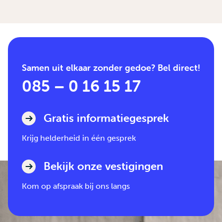
Samen uit elkaar zonder gedoe? Bel direct!
085 – 0 16 15 17
Gratis informatiegesprek
Krijg helderheid in één gesprek
Bekijk onze vestigingen
Kom op afspraak bij ons langs