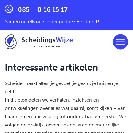
085 – 0 16 15 17
Samen uit elkaar zonder gedoe? Bel direct!
Scheidings
Wijze
OOG OP DE TOEKOMST
Ga naar de inhoud
Interessante artikelen
Scheiden raakt alles: je gevoel, je gezin, je huis en je
geld.
In dit blog delen we verhalen, inzichten en
ontwikkelingen over alles wat daarbij komt kijken – van
financiën en huisvesting tot ouderschap en herstel. We
volgen de praktijk, geven tips en laten de menselijke