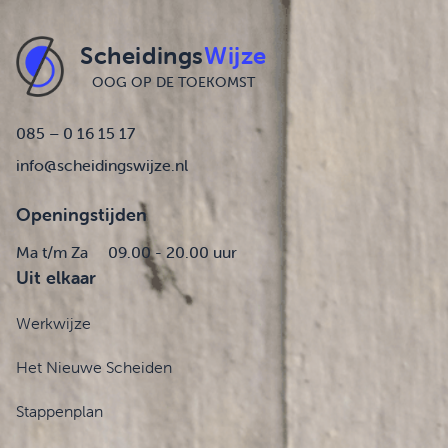
Scheidings
Wijze
OOG OP DE TOEKOMST
085 – 0 16 15 17
info@scheidingswijze.nl
Openingstijden
Ma t/m Za
09.00 - 20.00 uur
Uit elkaar
Werkwijze
Het Nieuwe Scheiden
Stappenplan