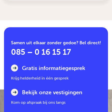
Samen uit elkaar zonder gedoe? Bel direct!
085 – 0 16 15 17
Gratis informatiegesprek
Krijg helderheid in één gesprek
Bekijk onze vestigingen
Kom op afspraak bij ons langs