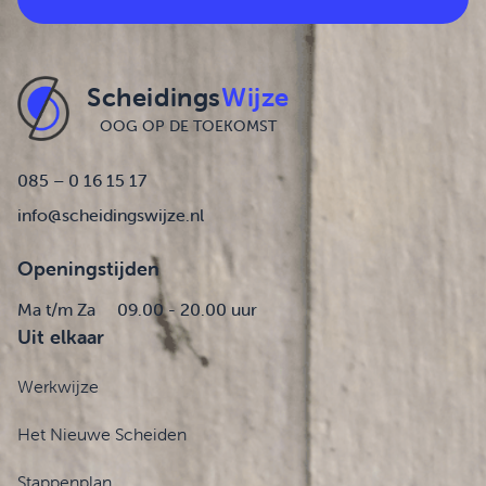
Scheidings
Wijze
OOG OP DE TOEKOMST
085 – 0 16 15 17
info@scheidingswijze.nl
Openingstijden
Ma t/m Za
09.00 - 20.00 uur
Uit elkaar
Werkwijze
Het Nieuwe Scheiden
Stappenplan