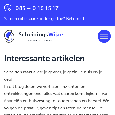
085 – 0 16 15 17
Samen uit elkaar zonder gedoe? Bel direct!
Scheidings
Wijze
OOG OP DE TOEKOMST
Ga naar de inhoud
Interessante artikelen
Scheiden raakt alles: je gevoel, je gezin, je huis en je
geld.
In dit blog delen we verhalen, inzichten en
ontwikkelingen over alles wat daarbij komt kijken – van
financiën en huisvesting tot ouderschap en herstel. We
volgen de praktijk, geven tips en laten de menselijke