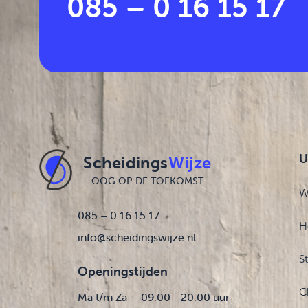
085 – 0 16 15 17
U
Scheidings
Wijze
OOG OP DE TOEKOMST
W
085 – 0 16 15 17
H
info@scheidingswijze.nl
S
Openingstijden
C
Ma t/m Za
09.00 - 20.00 uur