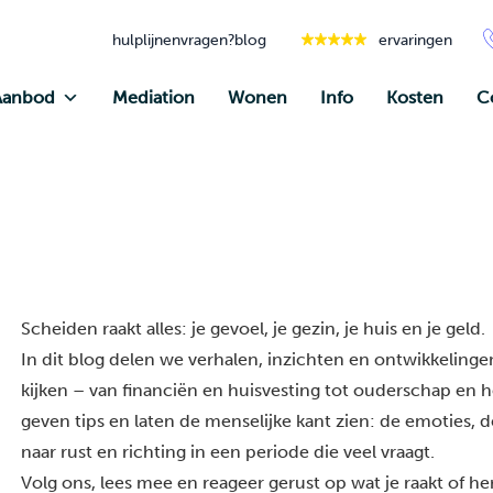
hulplijnen
vragen?
blog
ervaringen
Aanbod
Mediation
Wonen
Info
Kosten
C
Scheiden raakt alles: je gevoel, je gezin, je huis en je geld.
In dit blog delen we verhalen, inzichten en ontwikkelingen
kijken – van financiën en huisvesting tot ouderschap en he
geven tips en laten de menselijke kant zien: de emoties, 
naar rust en richting in een periode die veel vraagt.
Volg ons, lees mee en reageer gerust op wat je raakt of h