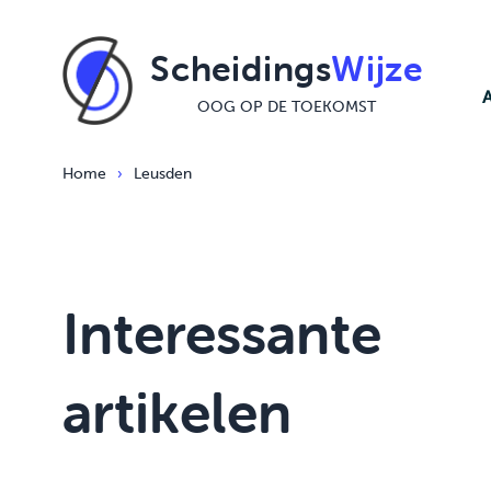
Ga naar de inhoud
Scheidings
Wijze
OOG OP DE TOEKOMST
Home
›
Leusden
Interessante
artikelen