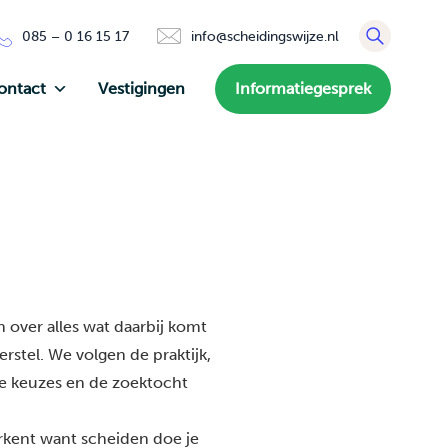
085 – 0 16 15 17
info@scheidingswijze.nl
ontact
Vestigingen
Informatiegesprek
 over alles wat daarbij komt
rstel. We volgen de praktijk,
de keuzes en de zoektocht
erkent want scheiden doe je