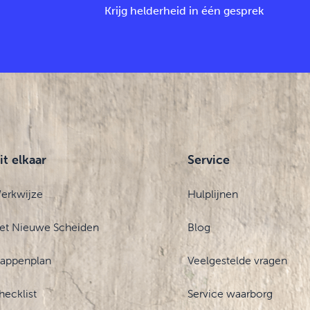
Krijg helderheid in één gesprek
it elkaar
Service
erkwijze
Hulplijnen
et Nieuwe Scheiden
Blog
tappenplan
Veelgestelde vragen
hecklist
Service waarborg