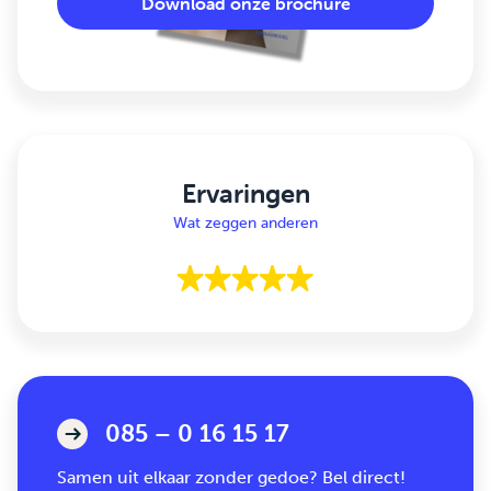
Download onze brochure
Ervaringen
Wat zeggen anderen
085 – 0 16 15 17
Samen uit elkaar zonder gedoe? Bel direct!