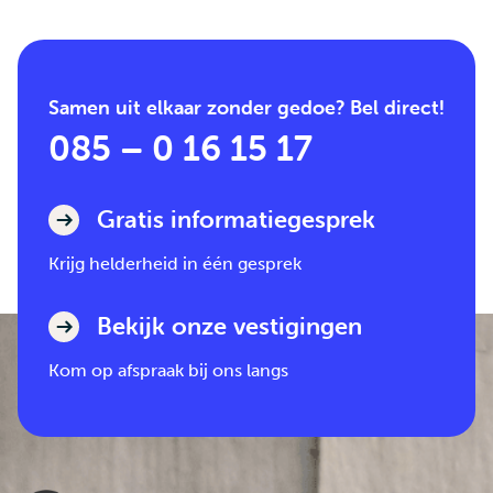
Samen uit elkaar zonder gedoe? Bel direct!
085 – 0 16 15 17
Gratis informatiegesprek
Krijg helderheid in één gesprek
Bekijk onze vestigingen
Kom op afspraak bij ons langs