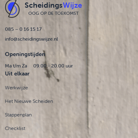
Scheidings
Wijze
OOG OP DE TOEKOMST
085 – 0 16 15 17
info@scheidingswijze.nl
Openingstijden
Ma t/m Za
09.00 - 20.00 uur
Uit elkaar
Werkwijze
Het Nieuwe Scheiden
Stappenplan
Checklist