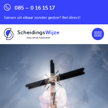
085 – 0 16 15 17
Samen uit elkaar zonder gedoe? Bel direct!
Scheidings
Wijze
OOG OP DE TOEKOMST
Ga naar de inhoud