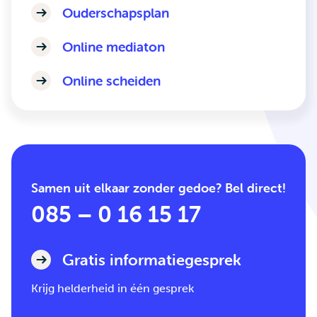
Ouderschapsplan
Online mediaton
Online scheiden
Samen uit elkaar zonder gedoe? Bel direct!
085 – 0 16 15 17
Gratis informatiegesprek
Krijg helderheid in één gesprek