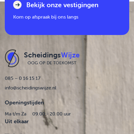
Bekijk onze vestigingen
Kom op afspraak bij ons langs
Scheidings
Wijze
OOG OP DE TOEKOMST
085 – 0 16 15 17
info@scheidingswijze.nl
Openingstijden
Ma t/m Za
09.00 - 20.00 uur
Uit elkaar