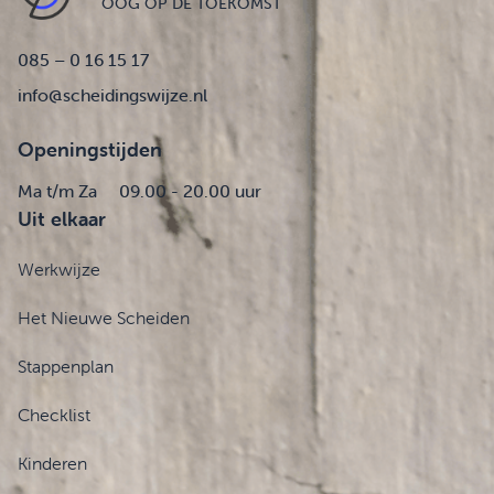
OOG OP DE TOEKOMST
085 – 0 16 15 17
info@scheidingswijze.nl
Openingstijden
Ma t/m Za
09.00 - 20.00 uur
Uit elkaar
Werkwijze
Het Nieuwe Scheiden
Stappenplan
Checklist
Kinderen