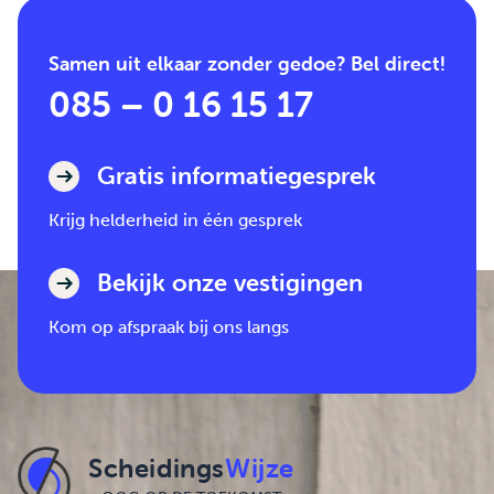
Samen uit elkaar zonder gedoe? Bel direct!
085 – 0 16 15 17
Gratis informatiegesprek
Krijg helderheid in één gesprek
Bekijk onze vestigingen
Kom op afspraak bij ons langs
Scheidings
Wijze