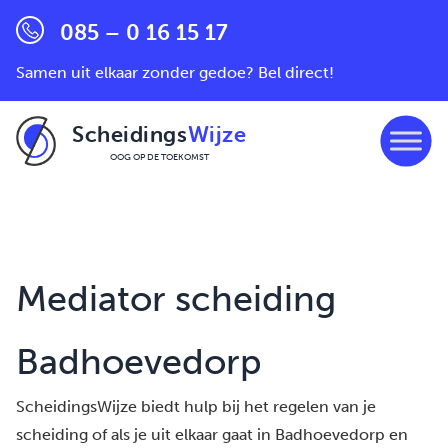
085 – 0 16 15 17
Samen uit elkaar zonder gedoe? Bel direct!
Scheidings
Wijze
OOG OP DE TOEKOMST
Ga naar de inhoud
Mediator scheiding
Badhoevedorp
ScheidingsWijze biedt hulp bij het regelen van je
scheiding of als je uit elkaar gaat in Badhoevedorp en