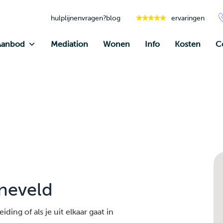
hulplijnen
vragen?
blog
ervaringen
Aanbod
Mediation
Wonen
Info
Kosten
C
neveld
ding of als je uit elkaar gaat in