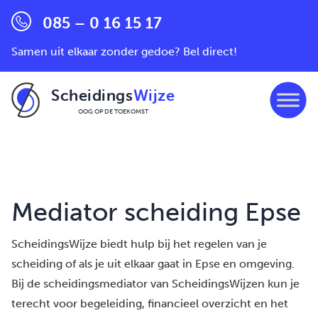
085 – 0 16 15 17
Samen uit elkaar zonder gedoe? Bel direct!
Scheidings
Wijze
OOG OP DE TOEKOMST
Ga naar de inhoud
Mediator scheiding Epse
ScheidingsWijze biedt hulp bij het regelen van je
scheiding of als je uit elkaar gaat in Epse en omgeving.
Bij de scheidingsmediator van ScheidingsWijzen kun je
terecht voor begeleiding, financieel overzicht en het