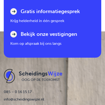
Gratis informatiegesprek
Krijg helderheid in één gesprek
Bekijk onze vestigingen
Kom op afspraak bij ons langs
Scheidings
Wijze
OOG OP DE TOEKOMST
085 – 0 16 15 17
info@scheidingswijze.nl