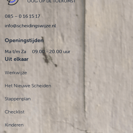
OOG OP DE TOEKOMST
085 – 0 16 15 17
info@scheidingswijze.nl
Openingstijden
Ma t/m Za
09.00 - 20.00 uur
Uit elkaar
Werkwijze
Het Nieuwe Scheiden
Stappenplan
Checklist
Kinderen