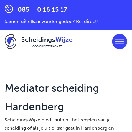
085 – 0 16 15 17
Samen uit elkaar zonder gedoe? Bel direct!
Scheidings
Wijze
OOG OP DE TOEKOMST
Ga naar de inhoud
Mediator scheiding
Hardenberg
ScheidingsWijze biedt hulp bij het regelen van je
scheiding of als je uit elkaar gaat in Hardenberg en