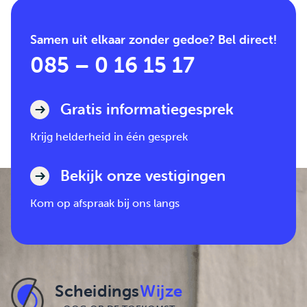
Samen uit elkaar zonder gedoe? Bel direct!
085 – 0 16 15 17
Gratis informatiegesprek
Krijg helderheid in één gesprek
Bekijk onze vestigingen
Kom op afspraak bij ons langs
Scheidings
Wijze