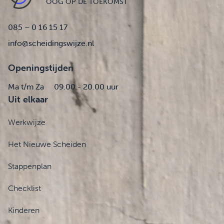
OOG OP DE TOEKOMST
085 – 0 16 15 17
info@scheidingswijze.nl
Openingstijden
Ma t/m Za
09.00 - 20.00 uur
Uit elkaar
Werkwijze
Het Nieuwe Scheiden
Stappenplan
Checklist
Kinderen