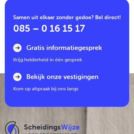
Samen uit elkaar zonder gedoe? Bel direct!
085 – 0 16 15 17
Gratis informatiegesprek
Krijg helderheid in één gesprek
Bekijk onze vestigingen
Kom op afspraak bij ons langs
Scheidings
Wijze