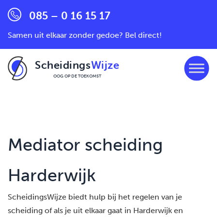
085 – 0 16 15 17
Samen uit elkaar zonder gedoe? Bel direct!
Scheidings
Wijze
OOG OP DE TOEKOMST
Ga naar de inhoud
Mediator scheiding
Harderwijk
ScheidingsWijze biedt hulp bij het regelen van je
scheiding of als je uit elkaar gaat in Harderwijk en