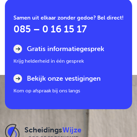
Samen uit elkaar zonder gedoe? Bel direct!
085 – 0 16 15 17
Gratis informatiegesprek
Krijg helderheid in één gesprek
Bekijk onze vestigingen
Kom op afspraak bij ons langs
Scheidings
Wijze