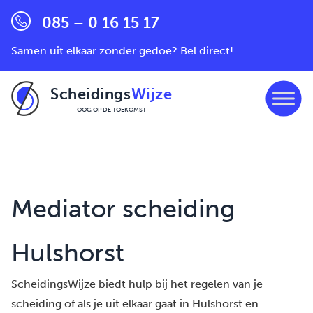
085 – 0 16 15 17
Samen uit elkaar zonder gedoe? Bel direct!
Scheidings
Wijze
OOG OP DE TOEKOMST
Ga naar de inhoud
Mediator scheiding
Hulshorst
ScheidingsWijze biedt hulp bij het regelen van je
scheiding of als je uit elkaar gaat in Hulshorst en