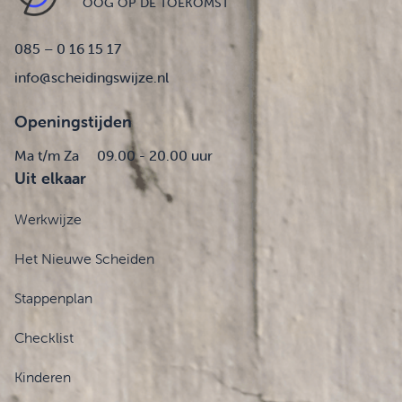
OOG OP DE TOEKOMST
085 – 0 16 15 17
info@scheidingswijze.nl
Openingstijden
Ma t/m Za
09.00 - 20.00 uur
Uit elkaar
Werkwijze
Het Nieuwe Scheiden
Stappenplan
Checklist
Kinderen